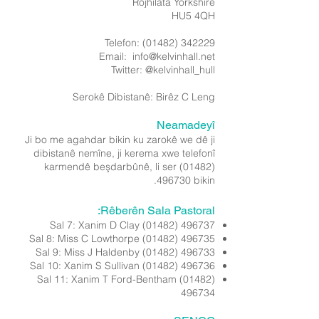
Rojhilata Yorkshire
HU5 4QH
Telefon:
(01482) 342229
Email:
info@kelvinhall.net
Twitter: @kelvinhall_hull
Serokê Dibistanê: Birêz C Leng
Neamadeyî​
Ji bo me agahdar bikin ku zarokê we dê ji
dibistanê nemîne, ji kerema xwe telefonî
karmendê beşdarbûnê, li ser
(01482)
496730
bikin.
Rêberên Sala Pastoral:
Sal 7: Xanim D Clay
(01482) 496737
Sal 8: Miss C Lowthorpe
(01482) 496735
Sal 9: Miss J Haldenby
(01482) 496733
Sal 10: Xanim S Sullivan
(01482) 496736
Sal 11: Xanim T Ford-Bentham
(01482)
496734