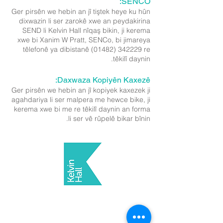
SENCO:
Ger pirsên we hebin an jî tiştek heye ku hûn
dixwazin li ser zarokê xwe an peydakirina
SEND li Kelvin Hall nîqaş bikin, ji kerema
xwe bi Xanim W Pratt, SENCo, bi jimareya
têlefonê ya dibistanê
(01482) 342229
re
têkilî daynin.
Daxwaza Kopiyên Kaxezê:
Ger pirsên we hebin an jî kopiyek kaxezek ji
agahdariya li ser malpera me hewce bike, ji
kerema xwe bi me re têkilî daynin an forma
li ser vê rûpelê bikar bînin.
Dibistana Kelvin Hall, Bricknell Avenue, Hull, Rojhilata
Yorkshire, HU5 4QH