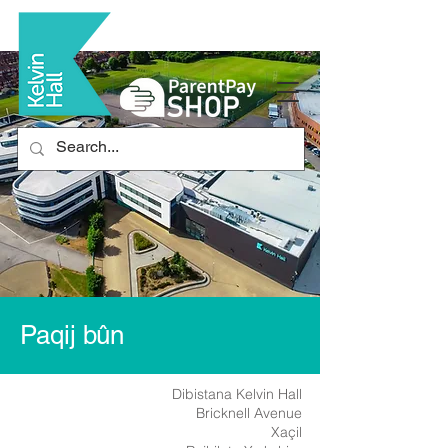
Paqij bûn
Dibistana Kelvin Hall
Bricknell Avenue
Xaçil