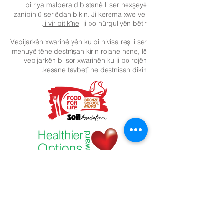
bi riya malpera dibistanê li ser nexşeyê
zanibin û serlêdan bikin. Ji kerema xwe ve
li vir bitikîne
ji bo hûrguliyên bêtir.
Vebijarkên xwarinê yên ku bi nivîsa reş li ser
menuyê têne destnîşan kirin rojane hene, lê
vebijarkên bi sor xwarinên ku ji bo rojên
kesane taybetî ne destnîşan dikin.