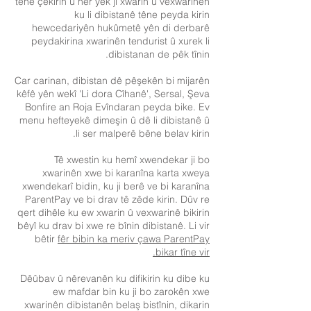
têne çêkirin û her yek ji xwarin û vexwarinên
ku li dibistanê têne peyda kirin
hewcedariyên hukûmetê yên di derbarê
peydakirina xwarinên tendurist û xurek li
dibistanan de pêk tînin.
Car carinan, dibistan dê pêşekên bi mijarên
kêfê yên wekî 'Li dora Cîhanê', Sersal, Şeva
Bonfire an Roja Evîndaran peyda bike. Ev
menu hefteyekê dimeşin û dê li dibistanê û
li ser malperê bêne belav kirin.
Tê xwestin ku hemî xwendekar ji bo
xwarinên xwe bi karanîna karta xweya
xwendekarî bidin, ku ji berê ve bi karanîna
ParentPay ve bi drav tê zêde kirin. Dûv re
qert dihêle ku ew xwarin û vexwarinê bikirin
bêyî ku drav bi xwe re bînin dibistanê. Li vir
bêtir
fêr bibin ka meriv çawa ParentPay
bikar tîne vir.
Dêûbav û nêrevanên ku difikirin ku dibe ku
ew mafdar bin ku ji bo zarokên xwe
xwarinên dibistanên belaş bistînin, dikarin