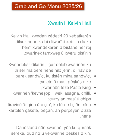
Grab and Go Menu 2025/26
Xwarin li Kelvin Hall
Kelvin Hall xwedan zêdetirî 20 xebatkarên
dilsoz hene ku bi dijwarî dixebitin da ku
hemî xwendekarên dibistanê her roj
xwarinek tamxweş û xwerû bistînin.
Xwendekar dikarin ji çar celeb xwarinên ku
li ser malperê hene hilbijêrin, di nav de:
barek sandwîç, ku tiştên mîna sandwîç,
selete û mast pêşkêş dike;
xwarinên teze Pasta King;
xwarinên 'kevneşopî', wek lasagna, chilli,
curry an masî û chips;
firavînê 'bigirin û biçin', ku tê de tiştên mîna
kartolên çakêtê, pêçan, an perçeyên pizza
hene.
Danûstandinên xwarinê, yên ku qursek
sereke, puding û vexwarinê pêşkêş dikin,