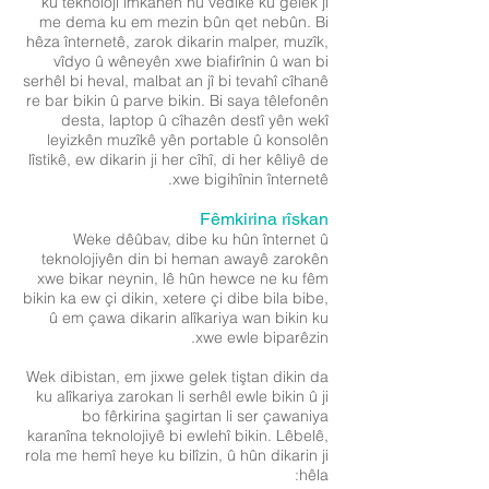
ku teknolojî îmkanên nû vedike ku gelek ji
me dema ku em mezin bûn qet nebûn. Bi
hêza înternetê, zarok dikarin malper, muzîk,
vîdyo û wêneyên xwe biafirînin û wan bi
serhêl bi heval, malbat an jî bi tevahî cîhanê
re bar bikin û parve bikin. Bi saya têlefonên
desta, laptop û cîhazên destî yên wekî
leyizkên muzîkê yên portable û konsolên
lîstikê, ew dikarin ji her cîhî, di her kêliyê de
xwe bigihînin înternetê.
Fêmkirina rîskan
Weke dêûbav, dibe ku hûn înternet û
teknolojiyên din bi heman awayê zarokên
xwe bikar neynin, lê hûn hewce ne ku fêm
bikin ka ew çi dikin, xetere çi dibe bila bibe,
û em çawa dikarin alîkariya wan bikin ku
xwe ewle biparêzin.
Wek dibistan, em jixwe gelek tiştan dikin da
ku alîkariya zarokan li serhêl ewle bikin û ji
bo fêrkirina şagirtan li ser çawaniya
karanîna teknolojiyê bi ewlehî bikin. Lêbelê,
rola me hemî heye ku bilîzin, û hûn dikarin ji
hêla: