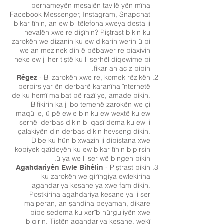
bernameyên mesajên tavilê yên mîna
Facebook Messenger, Instagram, Snapchat
bikar tînin, an ew bi têlefona xweya desta ji
hevalên xwe re dişînin? Piştrast bikin ku
zarokên we dizanin ku ew dikarin werin û bi
we an mezinek din ê pêbawer re biaxivin
heke ew ji her tiştê ku li serhêl diqewime bi
fikar an aciz bibin.
- Bi zarokên xwe re, komek rêzikên
Rêgez
berpirsiyar ên derbarê karanîna înternetê
de ku hemî malbat pê razî ye, amade bikin.
Bifikirin ka ji bo temenê zarokên we çi
maqûl e, û pê ewle bin ku ew wextê ku ew
serhêl derbas dikin bi qasî dema ku ew li
çalakiyên din derbas dikin hevseng dikin.
Dibe ku hûn bixwazin ji dibistana xwe
kopiyek qaîdeyên ku ew bikar tînin bipirsin
û ya we li ser wê bingeh bikin.
- Piştrast bikin
Agahdariyên Ewle Bihêlin
ku zarokên we girîngiya ewlekirina
agahdariya kesane ya xwe fam dikin.
Postkirina agahdariya kesane ya li ser
malperan, an şandina peyaman, dikare
bibe sedema ku xerîb hûrguliyên xwe
bigirin. Tiştên agahdariya kesane, wekî