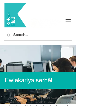
Ewlekariya serhêl
Zarok û ciwan teknolojiyê bi awayên ecêb
bikar tînin û tiştên ecêb bi dest dixin ji ber