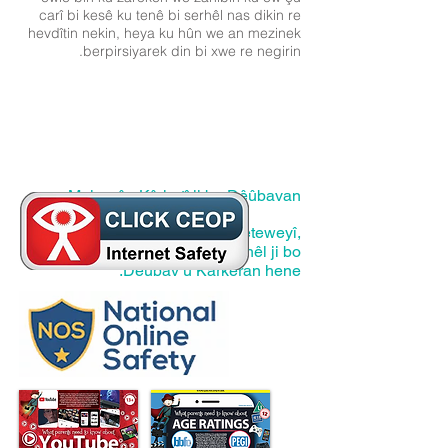
carî bi kesê ku tenê bi serhêl nas dikin re
hevdîtin nekin, heya ku hûn we an mezinek
berpirsiyarek din bi xwe re negirin.
Malperên Kêrhatî ji bo Dêûbavan
Li jêr Ewlekariya Serhêl a Neteweyî,
Rêbernameyên Ewlehiya Serhêl ji bo
Dêûbav û Karkeran hene: