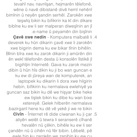
tevahî nav, navnîşan, hejmarên têlefonê,
wêne û navê dibistanê divê hemî nehênî
bimînin û neyên şandin serhêl. Zarokên xwe
teşwîq bikin ku bifikirin ka kî din dikare
bibîne ku ew li ser malperan diweşînin an jî
e-name û peyamên din bişînin.
- Komputera malbatê li
Çavê xwe nedin
deverek ku hûn dikarin çavê xwe li zarokên
xwe bigirin dema ku ew bikar tînin bihêlin.
Bînin bîra xwe ku zarok dikarin ji amûrên din
ên wekî têlefonên desta û konsolên lîstikê jî
bigihîjin înternetê. Gava ku zarok mezin
dibin û hûn hîs dikin ku ji bo wan guncan e
ku ew di jûreya wan de komputerek, an
laptopek ku dikarin li dora xwe hilgirin
hebin, bifikirin ku nermalava ewlehiyê ya
guncan saz bikin ku dê we hişyar bike heke
ew tiştek bikin ku dibe ku wan bixe
xetereyê. Gelek hilberên nermalava
bazirganî hene ku dê vê yekê ji we re bikin.
- Înternet rê dide ciwanan ku ji çar
Civîn
aliyên welêt û tewra li seranserê cîhanê
hevalên nû çêkin, bihêle ku ew li ser
çandên nû û cihên nû fêr bibin. Lêbelê, pê
ewle bin ku zarokên we zanibin ku ew çu