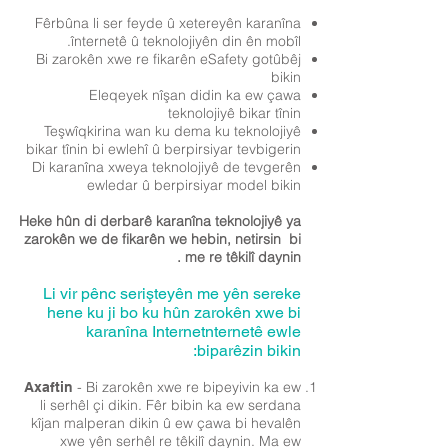
Fêrbûna li ser feyde û xetereyên karanîna
înternetê û teknolojiyên din ên mobîl.
Bi zarokên xwe re fikarên eSafety gotûbêj
bikin
Eleqeyek nîşan didin ka ew çawa
teknolojiyê bikar tînin
Teşwîqkirina wan ku dema ku teknolojiyê
bikar tînin bi ewlehî û berpirsiyar tevbigerin
Di karanîna xweya teknolojiyê de tevgerên
ewledar û berpirsiyar model bikin
Heke hûn di derbarê karanîna teknolojiyê ya
zarokên we de fikarên we hebin, netirsin
bi
.
me re têkilî daynin
Li vir pênc serişteyên me yên sereke
hene ku ji bo ku hûn zarokên xwe bi
karanîna Internetnternetê ewle
biparêzin bikin:
- Bi zarokên xwe re bipeyivin ka ew
Axaftin
li serhêl çi dikin. Fêr bibin ka ew serdana
kîjan malperan dikin û ew çawa bi hevalên
xwe yên serhêl re têkilî daynin. Ma ew