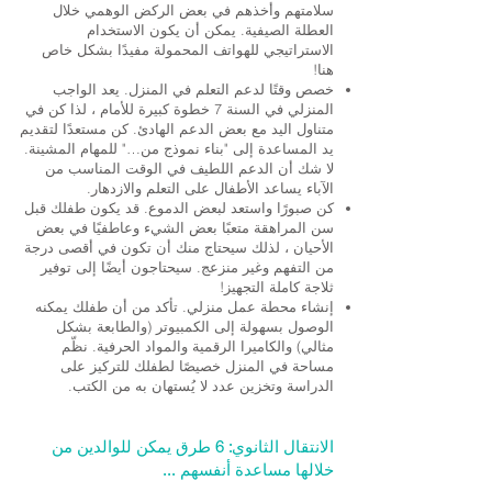
سلامتهم وأخذهم في بعض الركض الوهمي خلال
العطلة الصيفية. يمكن أن يكون الاستخدام
الاستراتيجي للهواتف المحمولة مفيدًا بشكل خاص
هنا!
خصص وقتًا لدعم التعلم في المنزل. يعد الواجب
المنزلي في السنة 7 خطوة كبيرة للأمام ، لذا كن في
متناول اليد مع بعض الدعم الهادئ. كن مستعدًا لتقديم
يد المساعدة إلى "بناء نموذج من…" للمهام المشينة.
لا شك أن الدعم اللطيف في الوقت المناسب من
الآباء يساعد الأطفال على التعلم والازدهار.
كن صبورًا واستعد لبعض الدموع. قد يكون طفلك قبل
سن المراهقة متعبًا بعض الشيء وعاطفيًا في بعض
الأحيان ، لذلك سيحتاج منك أن تكون في أقصى درجة
من التفهم وغير منزعج. سيحتاجون أيضًا إلى توفير
ثلاجة كاملة التجهيز!
إنشاء محطة عمل منزلي. تأكد من أن طفلك يمكنه
الوصول بسهولة إلى الكمبيوتر (والطابعة بشكل
مثالي) والكاميرا الرقمية والمواد الحرفية. نظّم
مساحة في المنزل خصيصًا لطفلك للتركيز على
الدراسة وتخزين عدد لا يُستهان به من الكتب.
الانتقال الثانوي: 6 طرق يمكن للوالدين من
خلالها مساعدة أنفسهم ...