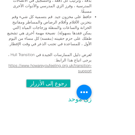
بدقة ، وترتيب كل دفعة ، والتسجيل في الاتصالات
المدرسية ، وفرز الزي المدرسي والأدوات الأخرى
مسبقًا.
حافظ على مخزون جيد. قم بتسمية كل شيء وقم
بتخزين الأقلام وأقلام الرصاص والمساطر ومفاتيح
الخزانة والساعات والمنقلة وزجاجات المياه (التي
يمكن فقدها بسهولة). نصيحة مهمة أخرى هي تشجيع
طفلك على حزم حقيبته (بنفسه) كل مساء من اليوم
الأول ، للمساعدة في تجنب الذعر في وقت الإفطار.
لعرض دليل الممارسات الجيدة في Hull Transition ،
يرجى اتباع هذا الرابط:
https://www.howareyoufeeling.org.uk/transition-
support
رجوع إلى الأزرار
زى موحد
يلعب الزي المدرسي دورًا مهمًا في
المساهمة في الروح المعنوية في
Kelvin Hall وتحديد النغمة المناسبة. كما