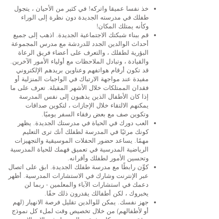
خذ نفسا عميقا واتركه! في كثير من الأحيان ، يتجول
طفلك في مدرسته الجديدة دون نظرة إلى الوراء
وكأنه يمتلك المكان!
قم ببناء شبكتك الاجتماعية الجديدة. اذهب إلى جميع
أحداث الوالدين الجدد للدردشة مع مدرس المجموعة
البؤرية لطفلك ، والتعرف على أعضاء فريق الرعاة
والقيادة ، وتبادل الملاحظات مع أولياء الأمور الآخرين.
قد تكون أرقام هواتفهم وعناوين بريدهم الإلكتروني
مفيدة عند مواجهة الارتباك في الواجبات المنزلية أو
فقدان الممتلكات خلال الأشهر المقبلة. تعرف على ما
إذا كان الأطفال الذين يذهبون إلى نفس المدرسة
يمكنهم الالتقاء خلال الإجازات ، لتكوين صداقات
وتكوين صف مع بعض رفقاء السفر يوميًا.
العب دورك في الحياة في مدرستك الجديدة. يظهر
كونك مرئيًا في المدرسة لطفلك أنك ترى التعليم
مهمًا. يساعد حضور الحفلات الموسيقية والتجهيزات
الرياضية المدرسية في تعميق فهمك للحياة المدرسية
وتحسين الأمور لطفلك وأقرانه.
كوِّن رابطًا مع مدرسة طفلك الجديدة. ابق على اتصال
عبر الإنترنت وشارك في الاستشارات المدرسية. أظهر
دعمك في استشارات الآباء والمعلمين - ربما لن
يخبروك ، لكن أطفالك يقدرون ذلك حقًا.
جهز نفسك. يمكن للوالدين تقليل فرصة الانهيار (لهم
أو لأطفالهم) من خلال تخصيص وقت لملء كل نموذج