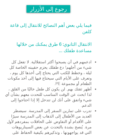
رجوع إلى الأزرار
فيما يلي بعض أهم النصائح للانتقال إلى قاعة
كلفن
الانتقال الثانوي: 6 طرق يمكنك من خلالها
مساعدة طفلك ...
ادعمهم في أن يصبحوا أكثر استقلالية. لا تفعل كل
شيء من أجلهم! دع طفلك يحزم حقيبته الخاصة كل
ليلة ، وخطط للكتب التي يحتاج إلى أخذها كل يوم ،
وتعرف على الأيام التي سيحتاج فيها إلى أخذ مكونات
الطعام أو مجموعة PE.
أظهر ثقتك بهم. لن يكون كل طفل خاليًا من القلق ،
لذا ابحث عن الوقت المناسب للتحدث معهم بشأن أي
شيء واتفق على أنك لن تتدخل إلا إذا احتاجوا إلى
الدعم.
تدرب على تمارين السفر إلى المدرسة. سيضطر
العديد من الأطفال إلى الذهاب إلى المدرسة سيرًا
على الأقدام أو التفاوض على الحافلات بمفردهم لأول
مرة. يُنصح بشدة بالتحدث عن بعض السيناريوهات
التي قد يواجهونها ، وتذكيرهم بكيفية الحفاظ على