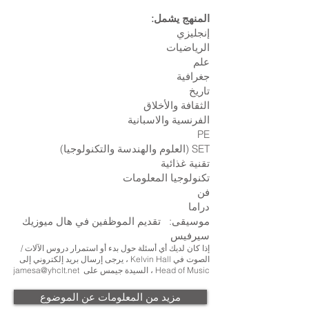
المنهج يشمل:
إنجليزي
الرياضيات
علم
جغرافية
تاريخ
الثقافة والأخلاق
الفرنسية والاسبانية
PE
SET (العلوم والهندسة والتكنولوجيا)
تقنية غذائية
تكنولوجيا المعلومات
فن
دراما
موسيقى:
تقديم الموظفين في هال ميوزيك
سيرفيس
إذا كان لديك أي أسئلة حول بدء أو استمرار دروس الآلات /
الصوت في Kelvin Hall ، يرجى إرسال بريد إلكتروني إلى
Head of Music ، السيدة جيمس على
jamesa@yhclt.net
مزيد من المعلومات عن الموضوع