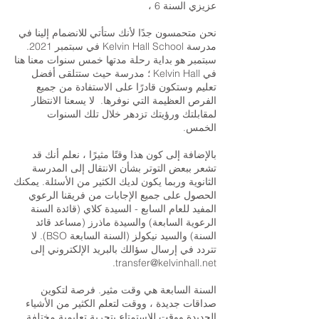
عزيزي السنة 6 ،
نحن متحمسون جدًا لأنك ستأتي للانضمام إلينا في
مدرسة Kelvin Hall School في سبتمبر 2021.
سبتمبر هو بداية رحلة مدتها خمس سنوات معنا هنا
في Kelvin Hall ؛ مدرسة حيث ستتلقى أفضل
تعليم وستكون قادرًا على الاستفادة من جميع
الفرص العظيمة التي نوفرها.
لا يسعنا الانتظار
لمقابلتك ورؤيتك تزدهر خلال تلك السنوات
الخمس.
بالإضافة إلى كون هذا وقتًا مثيرًا ، نعلم أنك قد
تشعر ببعض التوتر بشأن الانتقال إلى المدرسة
الثانوية وربما يكون لديك الكثير من الأسئلة. يمكنك
الحصول على جميع الإجابات من فريقنا الرعوي
المفيد للعام السابع - السيدة كلاي (قائدة السنة
الرعوية السابعة) والسيدة ماذرز (مساعد قائد
السنة) والسيد نيكولز (السنة السابعة BSO). لا
تتردد في إرسال سؤالك بالبريد الإلكتروني إلى
.
transfer@kelvinhall.net
السنة السابعة هي وقت مثير. فرصة لتكوين
صداقات جديدة ، ووقت لتعلم الكثير من الأشياء
الجديدة ووقت للاستمتاع بتجربة تعليمية مختلفة