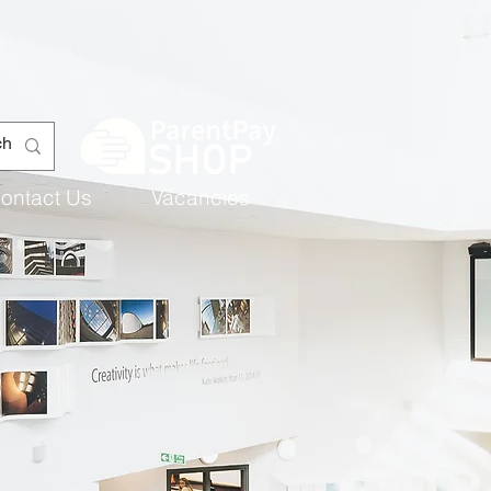
ontact Us
Vacancies