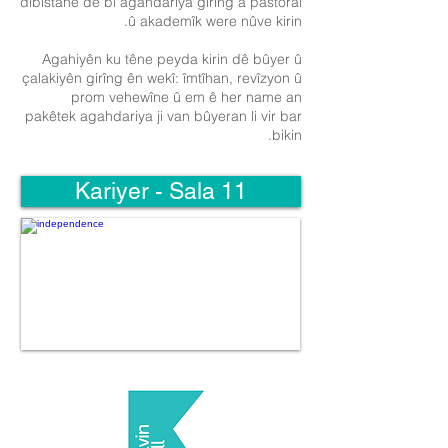
dibistanê de bi agahdariya girîng a pastoral
û akademîk were nûve kirin.
Agahiyên ku têne peyda kirin dê bûyer û
çalakiyên girîng ên wekî: îmtîhan, revîzyon û
prom vehewîne û em ê her name an
pakêtek agahdariya ji van bûyeran li vir bar
bikin.
Kariyer - Sala 11