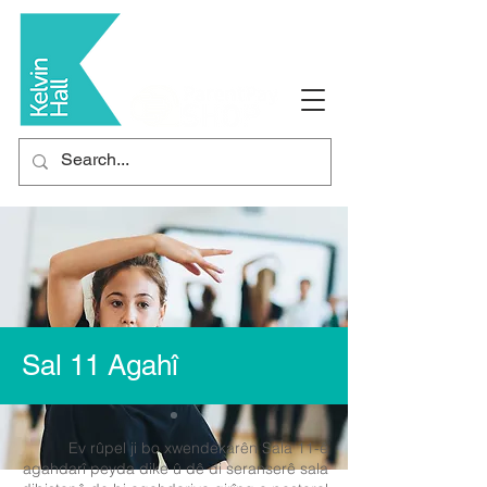
Sal 11 Agahî
Ev rûpel ji bo xwendekarên Sala 11-ê
agahdarî peyda dike û dê di seranserê sala