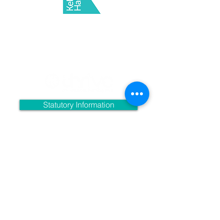
Dibistana Kelvin Hall, Bricknell Avenue, Hull, Rojhilata
Yorkshire, HU5 4QH
Telefon:
(01482) 342229
Email:
info@kelvinhall.net
Twitter:
@kelvinhall_hull
Statutory Information
Privacy Policies